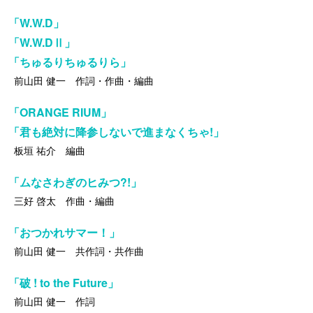
「W.W.D」
「W.W.DⅡ」
「ちゅるりちゅるりら」
前山田 健一 作詞・作曲・編曲
「ORANGE RIUM」
「君も絶対に降参しないで進まなくちゃ!」
板垣 祐介 編曲
「ムなさわぎのヒみつ?!」
三好 啓太 作曲・編曲
「おつかれサマー！」
前山田 健一 共作詞・共作曲
「破 ! to the Future」
前山田 健一 作詞