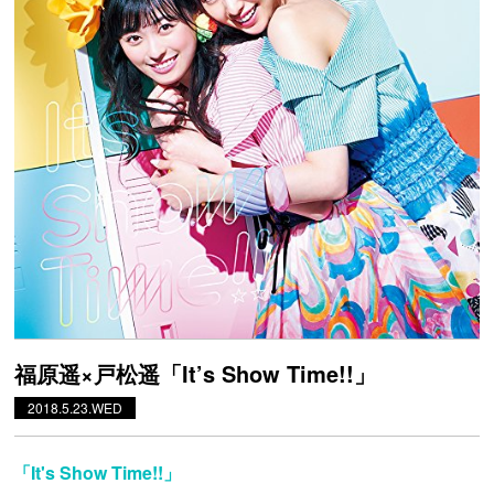
福原遥×戸松遥「It’s Show Time!!」
2018.5.23.WED
「It's Show Time!!」