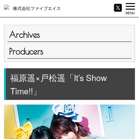
MENU
Archives
Producers
福原遥×戸松遥「It’s Show
Time!!」