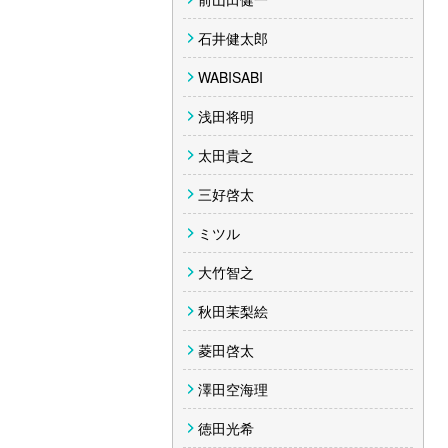
石井健太郎
WABISABI
浅田将明
太田貴之
三好啓太
ミツル
大竹智之
秋田茉梨絵
菱田啓太
澤田空海理
徳田光希