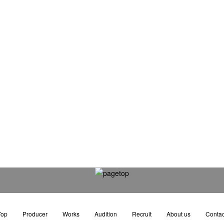
Top
Producer
Works
Audition
Recruit
About us
Contac