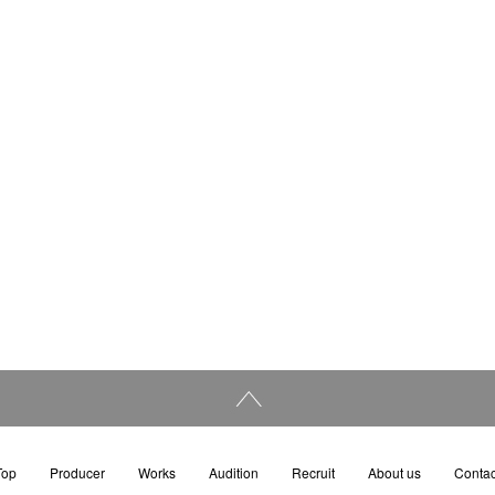
Top
Producer
Works
Audition
Recruit
About us
Contac