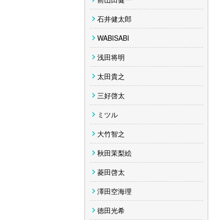
石井健太郎
WABISABI
浅田将明
太田貴之
三好啓太
ミツル
大竹智之
秋田茉梨絵
菱田啓太
澤田空海理
徳田光希