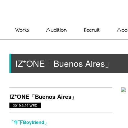
Works
Audition
Recruit
Abo
IZ*ONE「Buenos Aires」
IZ*ONE「Buenos Aires」
2019.6.26.WED
「年下Boyfriend」