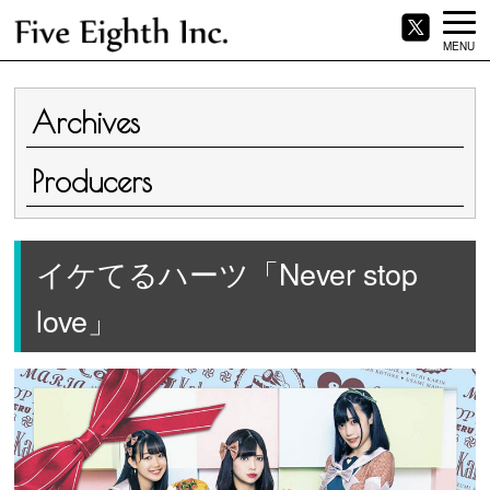
MENU
Archives
Producers
イケてるハーツ「Never stop
love」