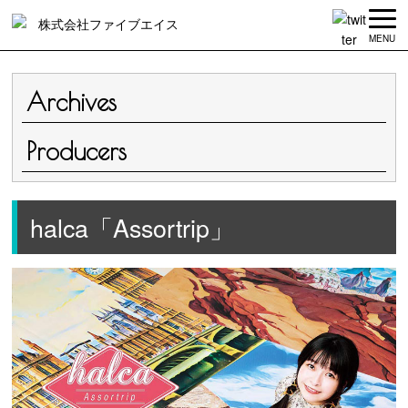
MENU
Archives
Producers
halca「Assortrip」