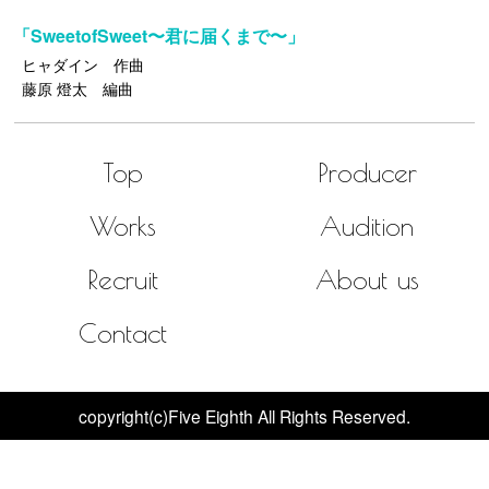
「SweetofSweet〜君に届くまで〜」
ヒャダイン 作曲
藤原 燈太 編曲
Top
Producer
Works
Audition
Recruit
About us
Contact
copyright(c)Five Eighth All Rights Reserved.