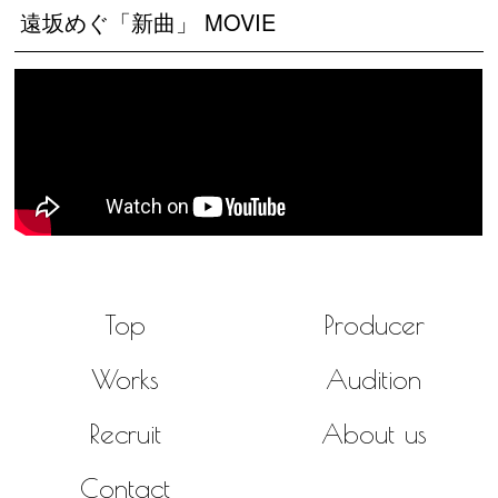
遠坂めぐ「新曲」 MOVIE
Top
Producer
Works
Audition
Recruit
About us
Contact