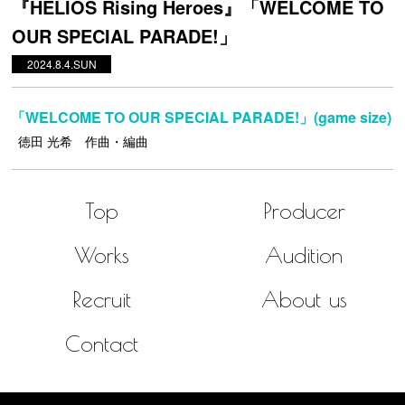
『HELIOS Rising Heroes』「WELCOME TO
OUR SPECIAL PARADE!」
2024.8.4.SUN
「WELCOME TO OUR SPECIAL PARADE!」(game size)
徳田 光希 作曲・編曲
Top
Producer
Works
Audition
Recruit
About us
Contact